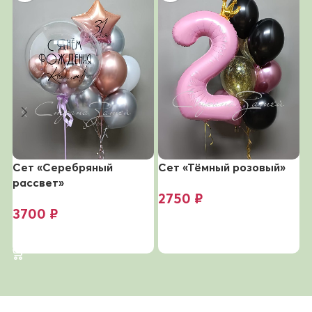
Сет «Серебряный
Сет «Тёмный розовый»
С
рассвет»
д
2750
₽
3700
₽
В корзину
В корзину