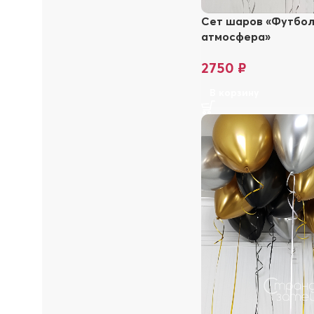
Сет шаров «Футбо
атмосфера»
2750
₽
В корзину