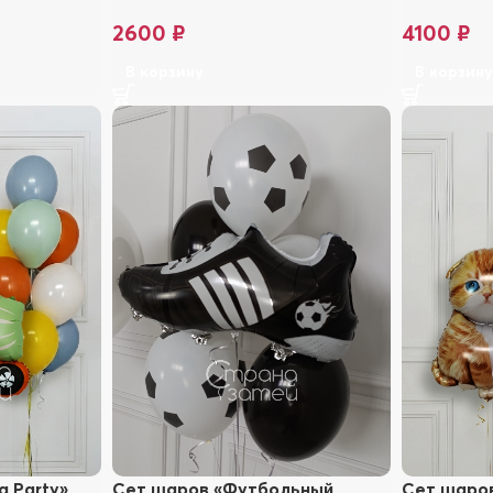
2600
₽
4100
₽
В корзину
В корзин
 Party»
Сет шаров «Футбольный
Сет шаров