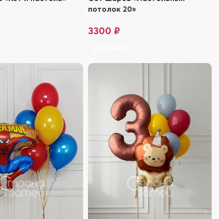
потолок 20»
3300
₽
у
В корзину