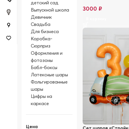
детский сад
3000
₽
Выпускной школа
Девичник
В корзину
Свадьба
Для бизнеса
Коробка-
Сюрприз
Оформления и
фотозоны
Бабл-боксы
Латексные шары
Фольгированные
шары
Цифры на
каркасе
Цена
Сет шаров «Стройка