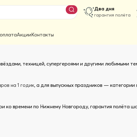
Два дня
гарантия полёта
 оплата
Акции
Контакты
звёздами, техницей, супергероями и другими любимыми те
ров на 1 годик
, а для выпускных праздников — категории
ри ко времени по Нижнему Новгороду, гарантия полёта ша