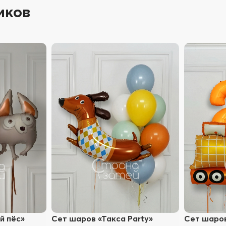
иков
й пёс»
Сет шаров «Такса Party»
Сет шаров