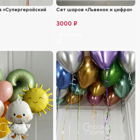
в «Супергеройский
Сет шаров «Львенок и цифра»
»
3000
₽
В корзину
у