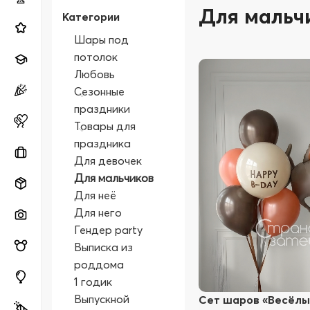
Для мальч
Категории
Шары под
потолок
Любовь
Сезонные
праздники
Товары для
праздника
Для девочек
Для мальчиков
Для неё
Для него
Гендер party
Выписка из
роддома
1 годик
Выпускной
Сет шаров «Весёлы