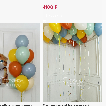
4100
₽
у
В корзину
 «Кот и пастель»
Сет шаров «Пастельный