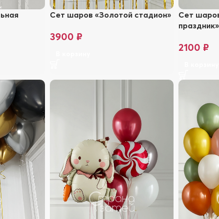
льная
Сет шаров «Золотой стадион»
Сет шаро
праздник
3900
₽
2100
₽
В корзину
В корзин