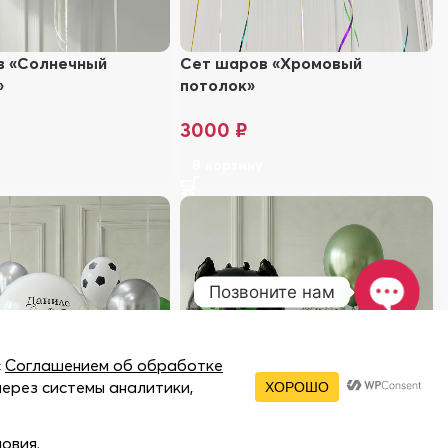
в «Солнечный
Сет шаров «Хромовый
»
потолок»
3000
₽
у
В корзину
Позвоните нам
Open
chaty