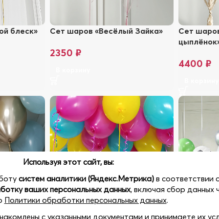
ой блеск»
Сет шаров «Весёлый Зайка»
Сет шаро
цыплёнок
2350
₽
4400
₽
В корзину
В корзин