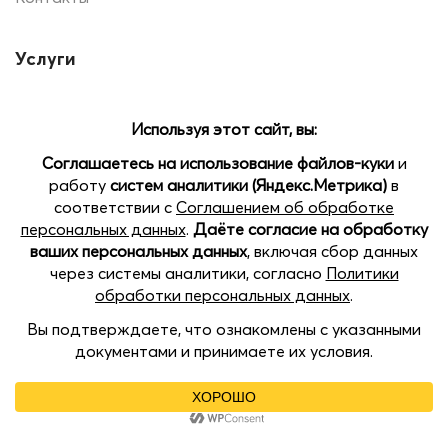
Услуги
Печать на шарах
Помощь
Доставка и оплата
Наши магазины:
Позвоните нам
пр.Кораблестроителей 22 Б, ТЦ SEVEN, 2 этаж
Open
chaty
пл. Советская, 5, ТРЦ Жар-Птица, цокольный этаж
Казанское шоссе, 11, ТРК Индиго Life, 3 этаж
Нижний Новгород, Коминтерна 105, ТРК Золотая
Миля, 4 этаж