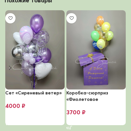
Похожие Товары
Сет «Сиреневый ветер»
Коробка-сюрприз
С
«Фиолетовое
4000
₽
настроение»
3700
₽
В корзину
В корзину