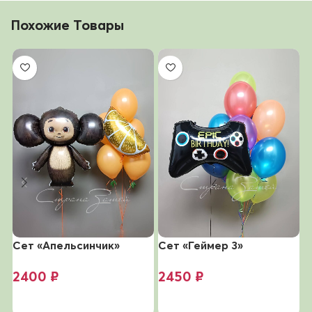
Похожие Товары
Сет «Апельсинчик»
Сет «Геймер 3»
С
2400
₽
2450
₽
В корзину
В корзину