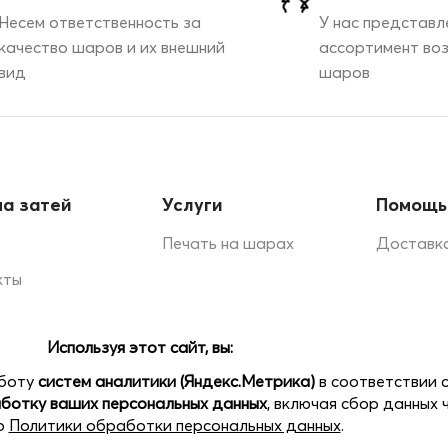
Несем ответственность за
У нас представл
качество шаров и их внешний
ассортимент во
вид
шаров
а затей
Услуги
Помощь
Печать на шарах
Доставка
кты