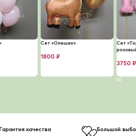
»
Сет «Олешек»
Сет «Т
розовы
1800
₽
3750
В корзину
В корз
Гарантия качества
Большой выб