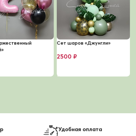
оржественный
Сет шаров «Джунгли»
С
й»
2500
₽
₽
В корзину
ину
ор
Удобная оплата