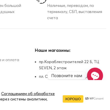
ен большой
Наличные, переводом, по
здушных
терминалу, СБП, выставления
счета
Наши магазины:
 и оплата
пр.Кораблестроителей 22 Б, ТЦ
SEVEN, 2 этаж
Позвоните нам
пл. Советская, 5, ТРЦ Жар-Птица,
цокольный этаж
Open
Казанское шоссе, 11, ТРК Индиго
chaty
Life, 3 этаж
Нижний Новгород, Коминтерна 105,