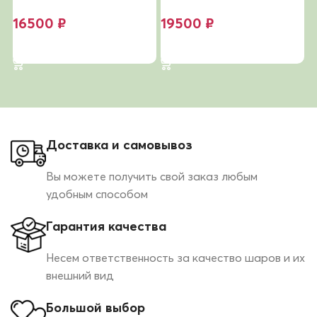
в
«Праздник радуги»
свидания, сад!»
с
16500
₽
19500
₽
В корзину
В корзину
Доставка и самовывоз
Вы можете получить свой заказ любым
удобным способом
Гарантия качества
Несем ответственность за качество шаров и их
внешний вид
Большой выбор