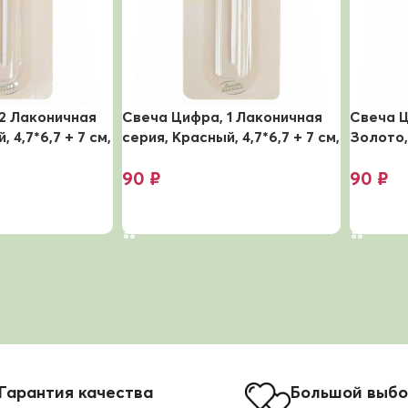
2 Лаконичная
Свеча Цифра, 1 Лаконичная
Свеча Ц
 4,7*6,7 + 7 см,
серия, Красный, 4,7*6,7 + 7 см,
Золото,
1 шт. с держателем
см, 1 ш
90
₽
90
₽
В корзину
В корз
Гарантия качества
Большой выб