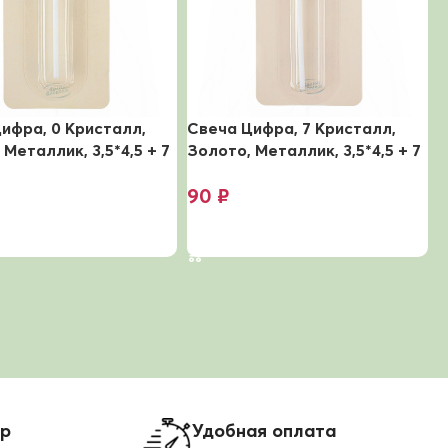
ифра, 0 Кристалл,
Свеча Цифра, 7 Кристалл,
С
 Металлик, 3,5*4,5 + 7
Золото, Металлик, 3,5*4,5 + 7
З
т. с держателем
см, 1 шт. с держателем
с
90
₽
ину
В корзину
ор
Удобная оплата