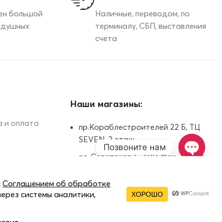
ен большой
Наличные, переводом, по
здушных
терминалу, СБП, выставления
счета
Наши магазины:
 и оплата
пр.Кораблестроителей 22 Б, ТЦ
SEVEN, 2 этаж
Позвоните нам
пл. Советская, 5, ТРЦ Жар-Птица,
цокольный этаж
Казанское шоссе, 11, ТРК Индиго
Life, 3 этаж
Нижний Новгород, Коминтерна 105,