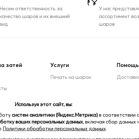
Несем ответственность за
У нас представл
качество шаров и их внешний
ассортимент во
вид
шаров
а затей
Услуги
Помощь
Печать на шарах
Доставка
кты