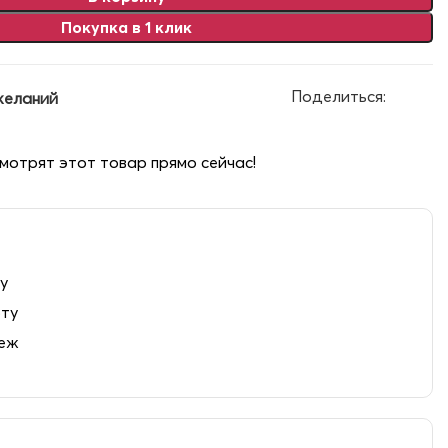
Покупка в 1 клик
Поделиться:
желаний
мотрят этот товар прямо сейчас!
у
рту
теж