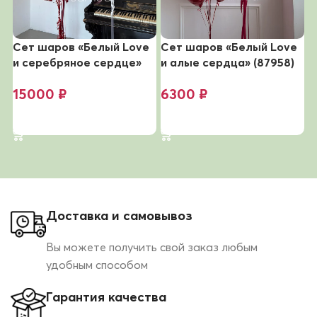
Сет шаров «Белый Love
Сет шаров «Белый Love
С
и серебряное сердце»
и алые сердца» (87958)
с
4
15000
₽
6300
₽
В корзину
В корзину
Доставка и самовывоз
Вы можете получить свой заказ любым
удобным способом
Гарантия качества