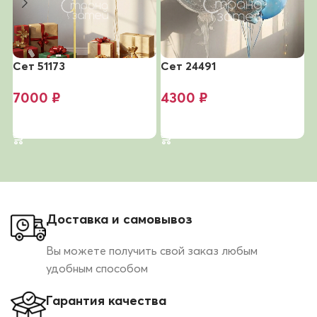
Сет 51173
Сет 24491
С
7000
₽
4300
₽
В корзину
В корзину
Доставка и самовывоз
Вы можете получить свой заказ любым
удобным способом
Гарантия качества