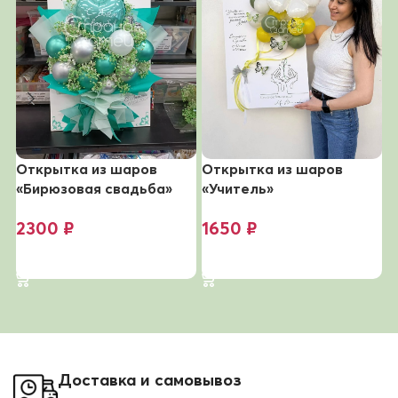
Открытка из шаров
Открытка из шаров
О
«Бирюзовая свадьба»
«Учитель»
«
2300
₽
1650
₽
В корзину
В корзину
Доставка и самовывоз