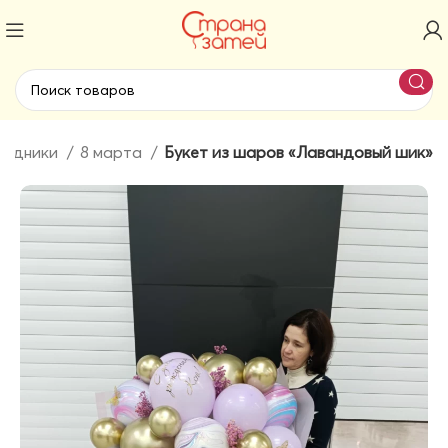
аздники
8 марта
Букет из шаров «Лавандовый шик»