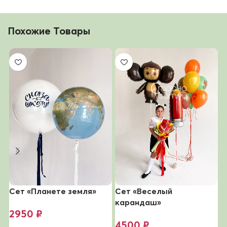
Похожие Товары
Сет «Планете земля»
Сет «Веселый
С
карандаш»
ш
2950
₽
4500
₽