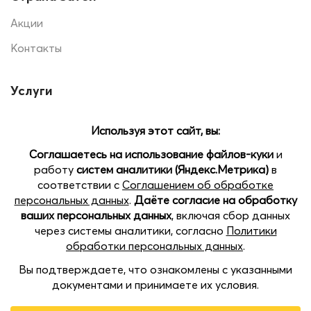
Акции
Контакты
Услуги
Печать на шарах
Помощь
Доставка и оплата
Позвоните нам
Наши магазины:
Open
пр.Кораблестроителей 22 Б, ТЦ SEVEN, 2 этаж
chaty
пл. Советская, 5, ТРЦ Жар-Птица, цокольный этаж
Казанское шоссе, 11, ТРК Индиго Life, 3 этаж