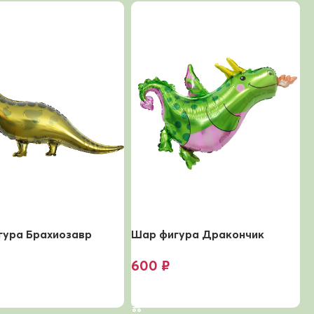
гура Брахиозавр
Шар фигура Дракончик
Ф
600
₽
ину
В корзину