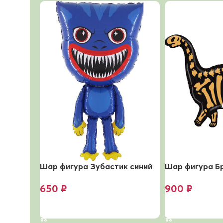
Шар фигура Зубастик синий
Шар фигура Б
650
₽
900
₽
В корзину
В корзину