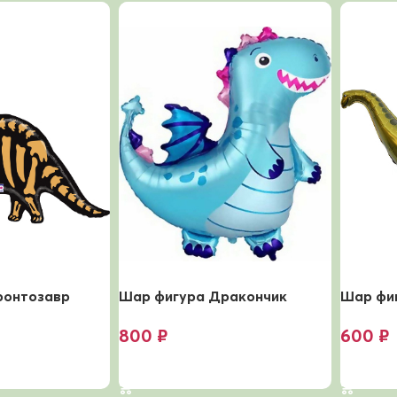
ронтозавр
Шар фигура Дракончик
Шар фи
800
₽
600
₽
В корзину
В корз