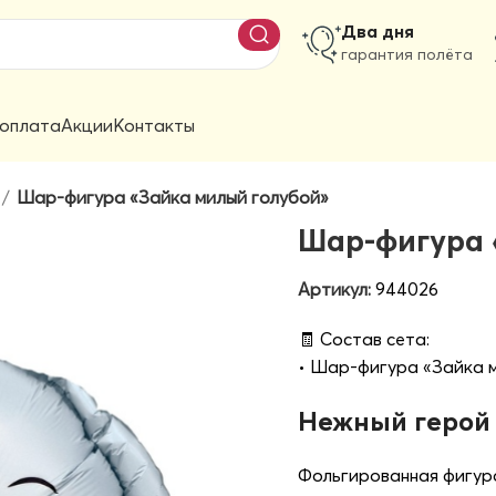
Два дня
гарантия полёта
 оплата
Акции
Контакты
Шар-фигура «Зайка милый голубой»
Шар-фигура 
Артикул:
944026
🧾 Состав сета:
• Шар-фигура «Зайка ми
Нежный герой
Фольгированная фигур