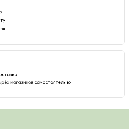
у
рту
теж
оставка
ырёх магазинов
самостоятельно