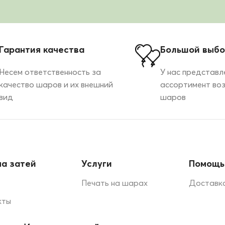
Гарантия качества
Большой выб
Несем ответственность за
У нас представл
качество шаров и их внешний
ассортимент во
вид
шаров
а затей
Услуги
Помощь
Печать на шарах
Доставка
кты