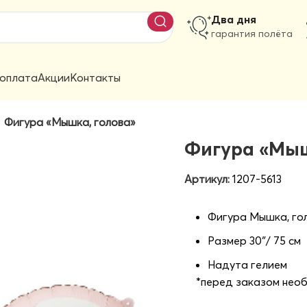
Два дня
гарантия полёта
 оплата
Акции
Контакты
Фигура «Мышка, голова»
Фигура «Мыш
Артикул:
1207-5613
Фигура Мышка, го
Размер 30″/ 75 см
Надута гелием
*перед заказом нео