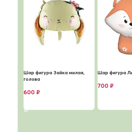
Шар фигура Зайка милая,
Шар фигура Л
голова
700
₽
600
₽
В корзину
В корзину