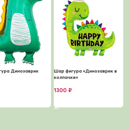
гура Динозаврик
Шар фигура «Динозаврик в
Ф
колпачке»
у
1300
₽
ину
В корзину