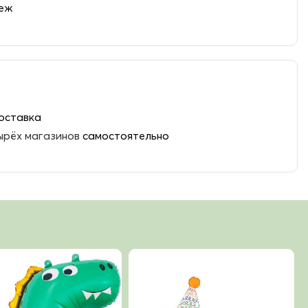
теж
оставка
ырёх магазинов
самостоятельно