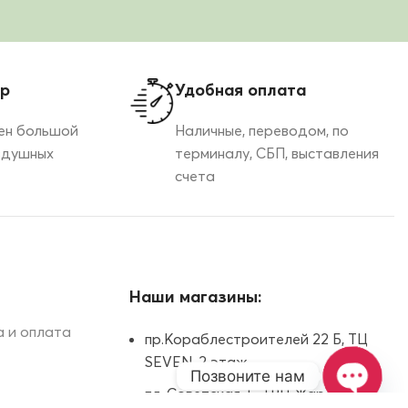
ор
Удобная оплата
ен большой
Наличные, переводом, по
здушных
терминалу, СБП, выставления
счета
Наши магазины:
 и оплата
пр.Кораблестроителей 22 Б, ТЦ
SEVEN, 2 этаж
Позвоните нам
пл. Советская, 5, ТРЦ Жар-Птица,