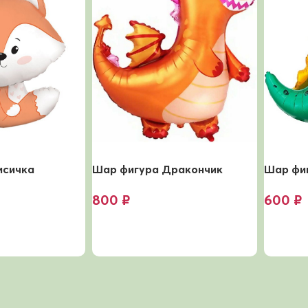
исичка
Шар фигура Дракончик
Шар фи
800
₽
600
₽
В корзину
В корз