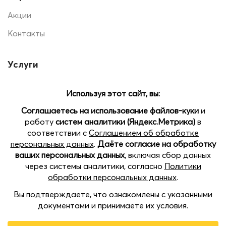
Акции
Контакты
Услуги
Печать на шарах
Помощь
Доставка и оплата
Позвоните нам
Наши магазины:
Open
пр.Кораблестроителей 22 Б, ТЦ SEVEN, 2 этаж
chaty
пл. Советская, 5, ТРЦ Жар-Птица, цокольный этаж
Казанское шоссе, 11, ТРК Индиго Life, 3 этаж