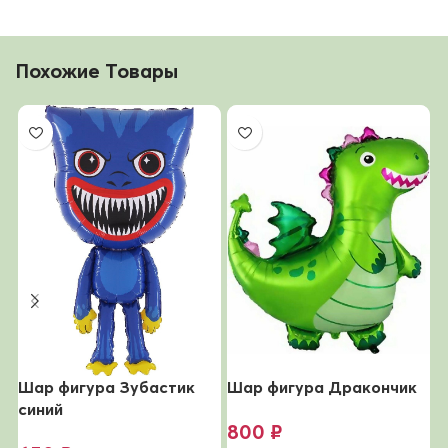
Похожие Товары
Шар фигура Зубастик
Шар фигура Дракончик
Ш
синий
800
₽