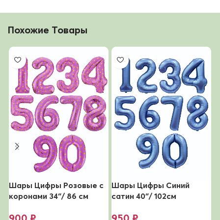
Похожие Товары
Шары Цифры Розовые с
Шары Цифры Синий
Ш
коронами 34″/ 86 см
сатин 40″/ 102см
с
900
₽
950
₽