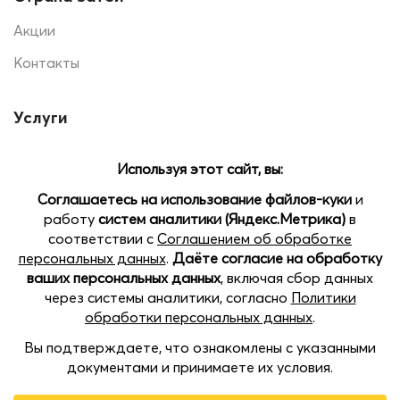
Акции
Контакты
Услуги
Печать на шарах
Помощь
Доставка и оплата
Позвоните нам
Наши магазины:
Open
пр.Кораблестроителей 22 Б, ТЦ SEVEN, 2 этаж
chaty
пл. Советская, 5, ТРЦ Жар-Птица, цокольный этаж
Казанское шоссе, 11, ТРК Индиго Life, 3 этаж