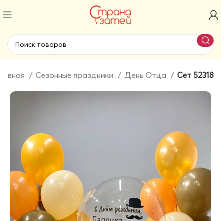
лавная
Сезонные праздники
День Отца
Сет 52318