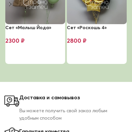
Сет «Малыш Йода»
Сет «Роскошь 4»
С
2300
₽
2800
₽
В корзину
В корзину
Доставка и самовывоз
Вы можете получить свой заказ любым
удобным способом
Гарантия качества