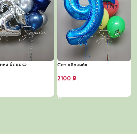
ний блеск»
Сет «Яркий»
С
₽
2100
₽
ину
В корзину