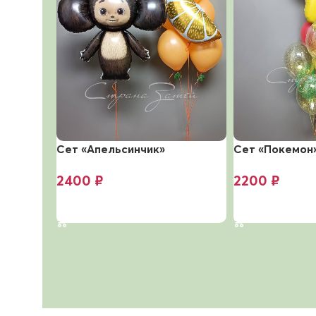
Сет «Апельсинчик»
Сет «Покемон
2400
₽
2200
₽
В корзину
В корзину