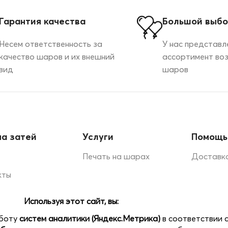
Гарантия качества
Большой выб
Несем ответственность за
У нас представл
качество шаров и их внешний
ассортимент во
вид
шаров
а затей
Услуги
Помощь
Печать на шарах
Доставка
кты