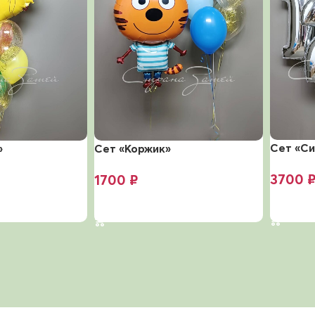
Сет «Си
»
Сет «Коржик»
3700
1700
₽
В корз
В корзину