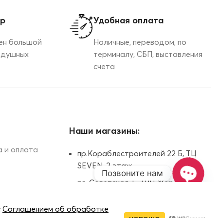
ор
Удобная оплата
ен большой
Наличные, переводом, по
здушных
терминалу, СБП, выставления
счета
Наши магазины:
 и оплата
пр.Кораблестроителей 22 Б, ТЦ
SEVEN, 2 этаж
Позвоните нам
пл. Советская, 5, ТРЦ Жар-Птица,
Open
цокольный этаж
chaty
Казанское шоссе, 11, ТРК Индиго